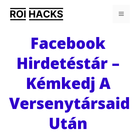
Kilépés
Men
a
tartalomba
Facebook
Hirdetéstár –
Kémkedj A
Versenytársaid
Után