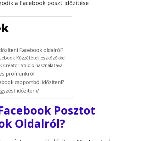
ködik a Facebook poszt időzítése
ék
dőzíteni Facebook oldalról?
cebook Közzétételi eszközökkel:
 Creator Studio használatával
es profilunkról
book csoportból időzíteni?
yzést időzíteni?
 Facebook Posztot
ok Oldalról?