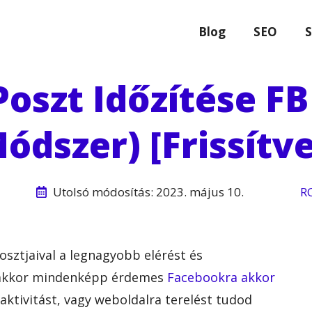
Blog
SEO
S
oszt Időzítése FB 
ódszer) [Frissítve
Utolsó módosítás:
2023. május 10.
R
sztjaival a legnagyobb elérést és
, akkor mindenképp érdemes
Facebookra akkor
aktivitást, vagy weboldalra terelést tudod