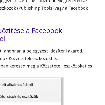
egyzést szeretnél időzíteni. Megteheted az
eszközök (Publishing Tools) vagy a Facebook
dőzítése a Facebook
el:
, ahonnan a bejegyzést időzíteni akarod.
ook Közzétételi eszközökhez:
vban keresed meg a Közzétételi eszközöket és