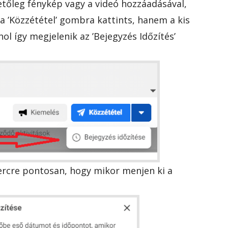
hetőleg fénykép vagy a videó hozzáadásával,
 a ’Közzététel’ gombra kattints, hanem a kis
hol így megjelenik az ’Bejegyzés Időzítés’
 percre pontosan, hogy mikor menjen ki a