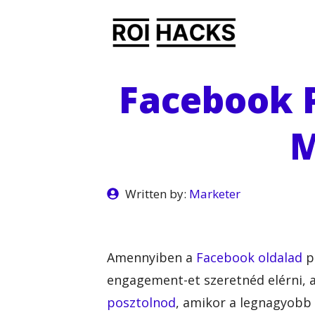
Kilépés
a
tartalomba
Facebook P
M
Written by:
Marketer
Amennyiben a
Facebook oldalad
po
engagement-et szeretnéd elérni
posztolnod
, amikor a legnagyobb 