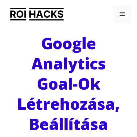
Kilépés
Men
a
tartalomba
Google
Analytics
Goal-Ok
Létrehozása,
Beállítása