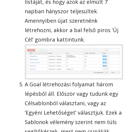
listáját, és hogy azok az elmúlt 7
napban hányszor teljesültek.
Amennyiben újat szeretnénk
létrehozni, akkor a bal felső piros ’Új
Cél’ gombra kattintunk.
A Goal létrehozási folyamat három
lépésből áll. Először vagy tudunk egy
Célsablonból választani, vagy az
’Egyéni Lehetőséget’ választjuk. Ezek a
Sablonok vélemény szerint nem túls
segítőkészek, mert nem csinálják